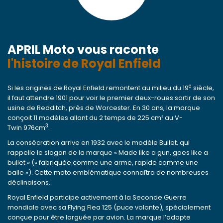
APRIL Moto vous raconte
l'histoire de Royal Enfield
e
Si les origines de Royal Enfield remontent au milieu du 19
siècle,
il faut attendre 1901 pour voir le premier deux-roues sortir de son
usine de Redditch, près de Worcester. En 30 ans, la marque
conçoit 11 modèles allant du 2 temps de 225 cm³ au V-
3
Twin 976cm
.
La consécration arrive en 1932 avec le modèle Bullet, qui
rappelle le slogan de la marque « Made like a gun, goes like a
bullet » (« fabriquée comme une arme, rapide comme une
balle »). Cette moto emblématique connaîtra de nombreuses
déclinaisons.
Royal Enfield participe activement à la Seconde Guerre
mondiale avec sa Flying Flea 125 (puce volante), spécialement
conçue pour être larguée par avion. La marque l’adapte