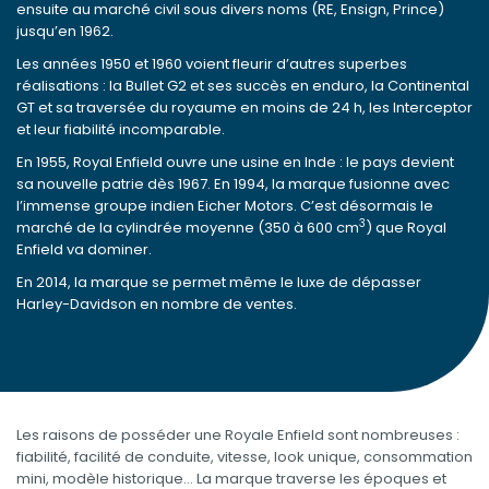
ensuite au marché civil sous divers noms (RE, Ensign, Prince)
jusqu’en 1962.
Les années 1950 et 1960 voient fleurir d’autres superbes
réalisations : la Bullet G2 et ses succès en enduro, la Continental
GT et sa traversée du royaume en moins de 24 h, les Interceptor
et leur fiabilité incomparable.
En 1955, Royal Enfield ouvre une usine en Inde : le pays devient
sa nouvelle patrie dès 1967. En 1994, la marque fusionne avec
l’immense groupe indien Eicher Motors. C’est désormais le
3
marché de la cylindrée moyenne (350 à 600 cm
) que Royal
Enfield va dominer.
En 2014, la marque se permet même le luxe de dépasser
Harley-Davidson en nombre de ventes.
Les raisons de posséder une Royale Enfield sont nombreuses :
fiabilité, facilité de conduite, vitesse, look unique, consommation
mini, modèle historique… La marque traverse les époques et