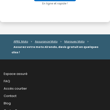
En ligne et rapide !
APRIL Moto
>
Assurance Moto
>
Marques Moto
>
Assurez votre moto Alrendo, devis gratuit en quelques
clics !
Espace assuré
FAQ
Accès courtier
Contact
Blog