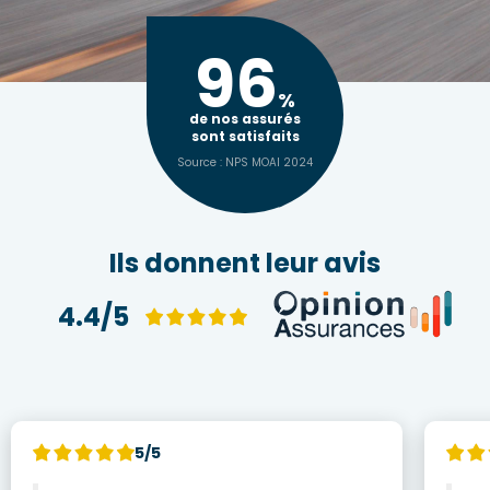
96
%
de nos assurés
sont satisfaits
Source : NPS MOAI 2024
Ils donnent leur avis
4.4/5
5/5