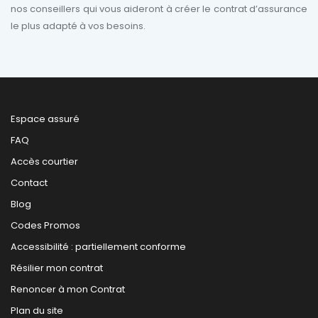
nos conseillers qui vous aideront à créer le contrat d’assurance
le plus adapté à vos besoins.
Espace assuré
FAQ
Accès courtier
Contact
Blog
Codes Promos
Accessibilité : partiellement conforme
Résilier mon contrat
Renoncer à mon Contrat
Plan du site