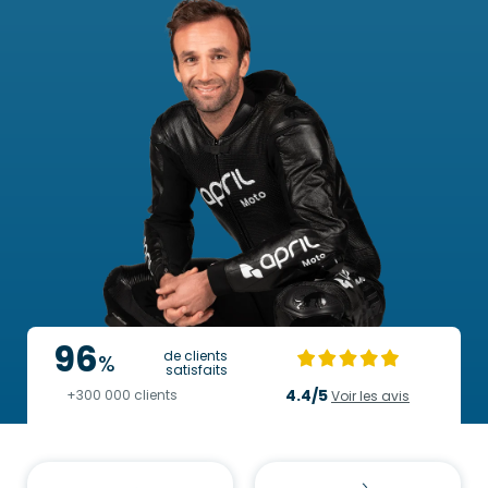
96
de clients
%
satisfaits
4.4/5
+300 000 clients
Voir les avis