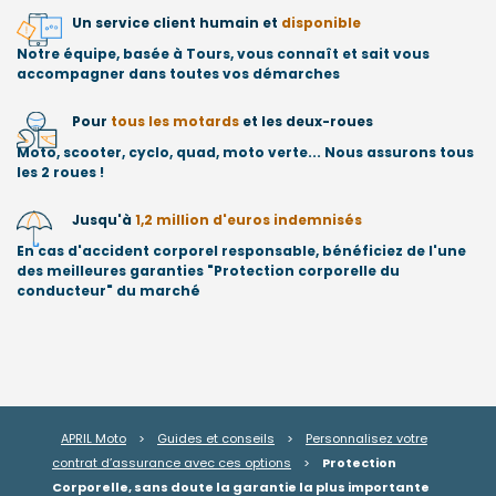
Un service client humain et
disponible
Notre équipe, basée à Tours, vous connaît et sait vous
accompagner dans toutes vos démarches
Pour
tous les motards
et les deux-roues
Moto, scooter, cyclo, quad, moto verte... Nous assurons tous
les 2 roues !
Jusqu'à
1,2 million d'euros indemnisés
En cas d'accident corporel responsable, bénéficiez de l'une
des meilleures garanties "Protection corporelle du
conducteur" du marché
APRIL Moto
>
Guides et conseils
>
Personnalisez votre
contrat d’assurance avec ces options
>
Protection
Corporelle, sans doute la garantie la plus importante