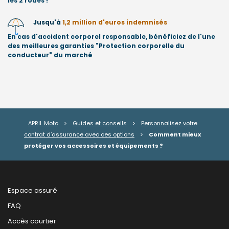
les 2 roues !
Jusqu'à
1,2 million d'euros indemnisés
En cas d'accident corporel responsable, bénéficiez de l'une
des meilleures garanties "Protection corporelle du
conducteur" du marché
APRIL Moto
>
Guides et conseils
>
Personnalisez votre
contrat d’assurance avec ces options
>
Comment mieux
protéger vos accessoires et équipements ?
Espace assuré
FAQ
Accès courtier