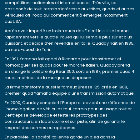
compétitions nationales et internationales. Très vite, ce
passionné de tout-terrain s’intéresse aux trikes, quads et autres
véhicules off-road qui commencent à émerger, notamment
aux USA.
Après avoir importé un trois-roues des États-Unis, il se tourne
rapidement vers le quatre-roues qui lui semble plus sûr et plus
puissant, et décide d’en revendre en Italie. Quaddy naît en 1985,
au nord-ouest de Turin.
En 1991, Yamaha fait appel à Riccardo pour transformer et
homologuer ses quads pour le marché italien. Quaddy prend
en charge le célèbre Big Bear 350, sorti en 1987, premier quad 4
roues motrices de la marque au diapason.
La firme transforme aussi le fameux Breeze 125, créé en 1988,
premier quad Yamaha équipé d’une transmission automatique.
En 2000, Quaddy conquiert l’Europe et devient une référence de
l’homologation de véhicules tout-terrain pour un usage routier.
L’entreprise développe et teste les prototypes des
constructeurs, en laboratoire et sur piste, afin de garantir le
respect des normes européennes.
En parallèle, la société italienne garde un pied dans la