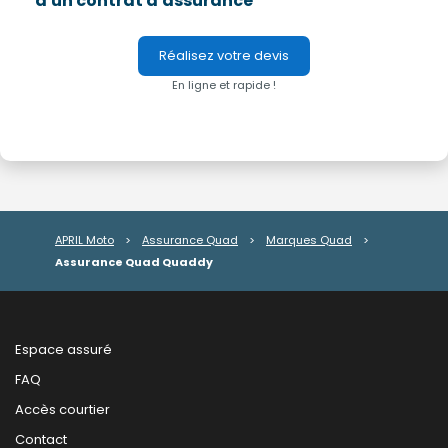
d'un contrat d'assurance
Réalisez votre devis
En ligne et rapide !
APRIL Moto
>
Assurance Quad
>
Marques Quad
>
Assurance Quad Quaddy
Espace assuré
FAQ
Accès courtier
Contact