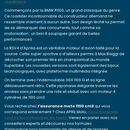
roadsters
.
Commençons par la BMW R1100, un grand classique du genre.
Ce roadster incontournable du constructeur allemand ne
ressemble vraiment à aucun autre. Son design léché lui permet
de se démarquer des concurrents, tout comme sa
motorisation : un twin 8 soupapes garant de belles
performances.
La RSV4 d’Aprilia est un véritable moteur d’avion taillé pour la
course. Cette super sportive a d’ailleurs permis à Max Biaggi de
décrocher son premier titre en championnat du monde
Superbike. Les nouvelles versions sont également des bijoux
technologiques, avec plateforme multimédia intégrée.
On termine avec l’indémodable GSX 1100 G et sa ligne
délicieusement rétro. Cette japonaise élégante traverse les
années sans prendre une ride et séduit avec son moteur 4
cylindres de 1100 cm3.
Vous recherchez
l’assurance moto 1100 cm3
qui vous
correspond entièrement ? Chez APRIL Moto,
nous assurons
toutes les cylindrées de moto
. Venez en parler avec nos
conseillers experts et découvrez nos formules
d’assurance pour passionnés de vitesse et de grosses