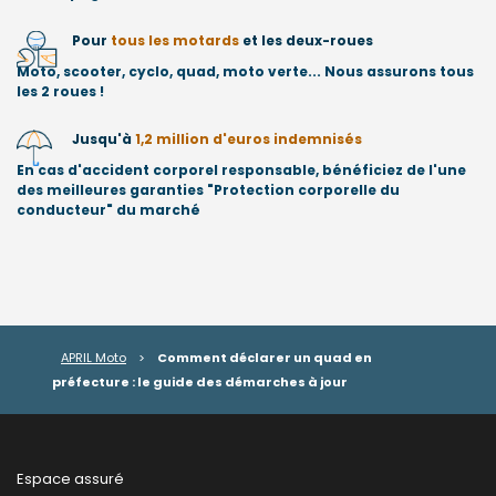
Pour
tous les motards
et les deux-roues
Moto, scooter, cyclo, quad, moto verte... Nous assurons tous
les 2 roues !
Jusqu'à
1,2 million d'euros indemnisés
En cas d'accident corporel responsable, bénéficiez de l'une
des meilleures garanties "Protection corporelle du
conducteur" du marché
APRIL Moto
>
Comment déclarer un quad en
préfecture : le guide des démarches à jour
Espace assuré