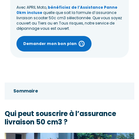
Avec APRIL Moto,
bénéficiez de l’Assistance Panne
0km incluse
quelle que soit la formule d’assurance
livraison scooter 50c cm3 sélectionnée. Que vous soyez
couvert au Tiers ou en Tous risques, notre service de
dépannage vous est ouvert.
Demander mon bon plan
Sommaire
Qui peut souscrire à l’assurance livraison 50 cm3 ?
Qui peut souscrire à l’assurance
livraison 50 cm3 ?
Quelles sont les garanties de cette assurance pour une
flotte de scooters de livraisons ?