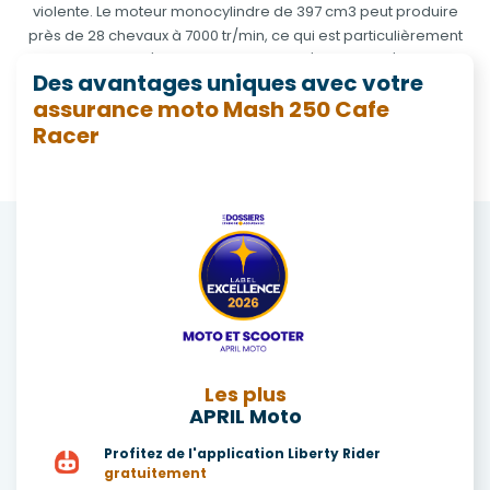
violente. Le moteur monocylindre de 397 cm3 peut produire
près de 28 chevaux à 7000 tr/min, ce qui est particulièrement
adapté grâce à l'injection Delphi pour s'adapter à l'Euro4. La
Des avantages uniques avec votre
Mash 250 cafe racer est également connue pour l'arrivée de
assurance moto Mash 250 Cafe
l'ABS, qui peut également être déconnecté. Le disque de frein
Racer
avant de 320 mm et ses étriers à 4 pistons assurent également
le freinage.
Les plus
APRIL Moto
Profitez de l'application Liberty Rider
gratuitement