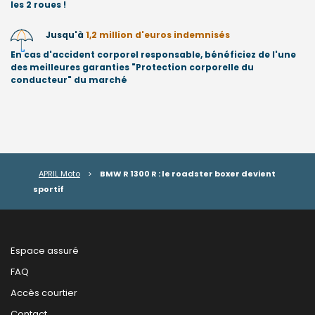
les 2 roues !
Jusqu'à
1,2 million d'euros indemnisés
En cas d'accident corporel responsable, bénéficiez de l'une
des meilleures garanties "Protection corporelle du
conducteur" du marché
APRIL Moto
>
BMW R 1300 R : le roadster boxer devient
sportif
Espace assuré
FAQ
Accès courtier
Contact