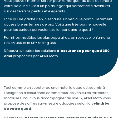
Vous pouvez même l’utiliser pour remorquer du bois ou tondre
votre pelouse ! C’est un poids léger qui permet de s’aventurer
sur des terrains pentus et exigeants.
Et ce qui ne gâche rien, c’est aussi un véhicule particulièrement
accessible en termes de prix. Voilà une très bonne nouvelle
pour les curieux qui veulent se lancer dans le quad !
Parmi les modèles les plus populaires, on retrouve le Yamaha
Grizzly 350 et le SPY racing 350.
Découvrez toutes les solutions
d’assurance pour quad 350
cm3
proposées par APRIL Moto.
Tout comme un scooter ou une moto, le quad est soumis à
l’obligation d’assurance comme tous les véhicules terrestres
motorisés. Pour vous accompagner au mieux, APRIL Moto vous
propose des offres sur-mesure adaptées selon la
cylindrée
de votre quad
.
Découvrez
la formule Essentielle, assurance au tiers
,
pour