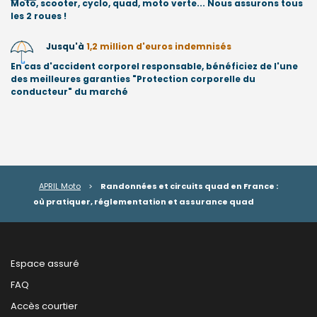
Moto, scooter, cyclo, quad, moto verte... Nous assurons tous
les 2 roues !
Jusqu'à
1,2 million d'euros indemnisés
En cas d'accident corporel responsable, bénéficiez de l'une
des meilleures garanties "Protection corporelle du
conducteur" du marché
APRIL Moto
>
Randonnées et circuits quad en France :
où pratiquer, réglementation et assurance quad
Espace assuré
FAQ
Accès courtier