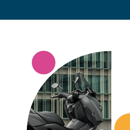
Aujourd’hui encore, Yamaha reste un leader incontesté 
moto et des scooters. Un engouement populaire sans
attachée à des valeurs de proximité et d’écoute de son
Un état d’esprit partagé à 100% par APRIL Moto.