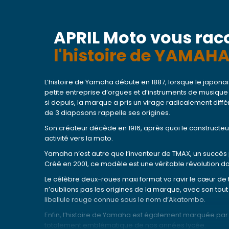
APRIL Moto vous rac
l'histoire de YAMAH
L’histoire de Yamaha débute en 1887, lorsque le japon
petite entreprise d’orgues et d’instruments de musique 
si depuis, la marque a pris un virage radicalement dif
de 3 diapasons rappelle ses origines.
Son créateur décède en 1916, après quoi le constructeu
activité vers la moto.
Yamaha n’est autre que l’inventeur de TMAX, un succès
Créé en 2001, ce modèle est une véritable révolution da
Le célèbre deux-roues maxi format va ravir le cœur de 
n’oublions pas les origines de la marque, avec son tou
libellule rouge connue sous le nom d’Akatombo.
Enfin, l’histoire de Yamaha est également marquée par
totalement emblématique de nos années lycée.