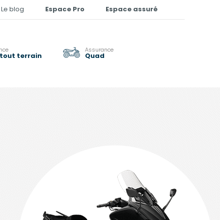
Le blog
Espace Pro
Espace assuré
nce
Assurance
tout terrain
Quad