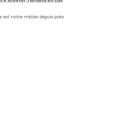
tre scooter Yamaha en cas
s est notre métier depuis près