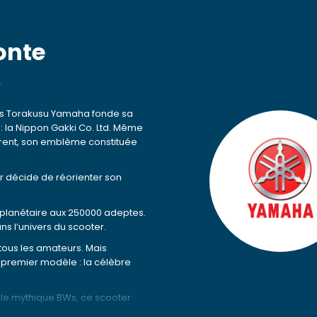
onte
A
ais Torakusu Yamaha fonde sa
: la Nippon Gakki Co. Ltd. Même
férent, son emblème constituée
r décide de réorienter son
 planétaire aux 250000 adeptes.
ns l’univers du scooter.
tous les amateurs. Mais
t premier modèle : la célèbre
 le mythique BWs, ce scooter