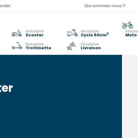
cooter
Qui sommes-nous ?
Assurance
Assurance
Assura
3
Scooter
Cyclo 50cm
Moto 
Assurance
Assurance
Trottinette
Livraison
ter