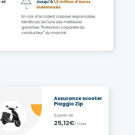
s
et
Jusqu'à
1,2 million d'euros
indemnisés
En cas d'accident corporel responsable,
bénéficiez de l'une des meilleures
garanties "Protection corporelle du
conducteur" du marché
Assurance scooter
Piaggio Zip
à partir de
25,12€
/ mois