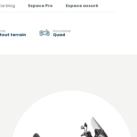
Le blog
Espace Pro
Espace assuré
nce
Assurance
tout terrain
Quad