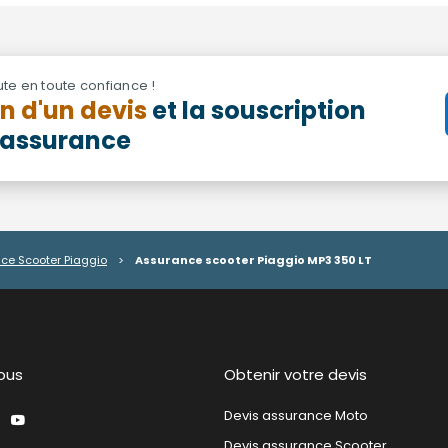
ute en toute confiance !
on d'un devis
et la souscription
d'assurance
ce Scooter Piaggio
>
Assurance scooter Piaggio MP3 350 LT
ous
Obtenir votre devis
Devis assurance Moto
Devis assurance Scooter