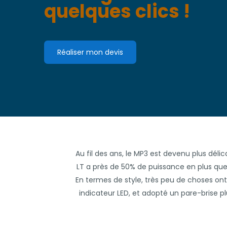
quelques clics !
Réaliser mon devis
Au fil des ans, le MP3 est devenu plus déli
LT a près de 50% de puissance en plus que
En termes de style, très peu de choses on
indicateur LED, et adopté un pare-brise 