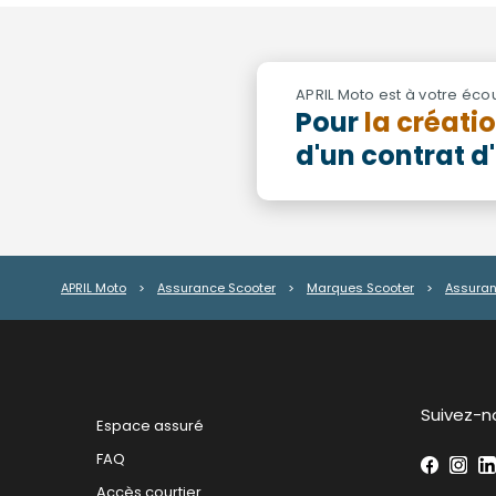
APRIL Moto est à votre éco
Pour
la créati
d'un contrat 
APRIL Moto
>
Assurance Scooter
>
Marques Scooter
>
Assuran
Suivez-n
Espace assuré
FAQ
Accès courtier