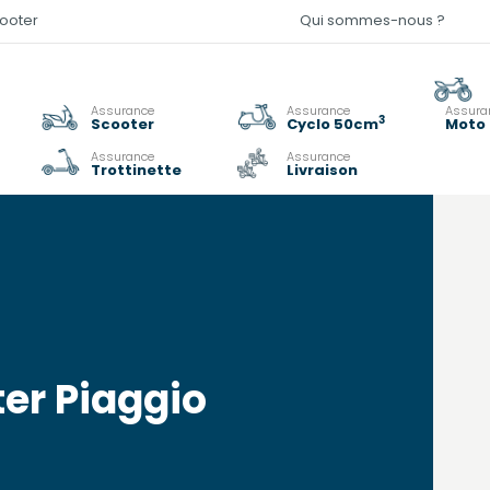
cooter
Qui sommes-nous ?
Assurance
Assurance
Assura
3
Scooter
Cyclo 50cm
Moto 
Assurance
Assurance
Trottinette
Livraison
er Piaggio