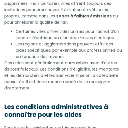
supprimées, mais certaines villes offrent toujours des
incitations pour promouvoir l’utilisation de véhicules
propres, comme dans les
zones à faibles émissions
ou
pour améliorer la qualité de l’air.
Certaines villes offrent des primes pour l’achat d’un
scooter électrique ou d’un deux-roues électrique.
Les régions et agglomérations peuvent offrir des
aides spécifiques, par exemple aux professionnels ou
en fonction des revenus.
Ces aides sont généralement cumulables avec d’autres
dispositifs locaux. Les conditions d’éligibilité, les montants
et les démarches à effectuer varient selon la collectivité
consultée. Il est donc recommandé de se renseigner
directement.
Les conditions administratives à
connaître pour les aides
Pour les aides existantes, certaines conditions