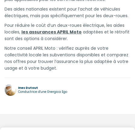
Des aides nationales existent pour l’achat de véhicules
électriques, mais pas spécifiquement pour les deux-roues.
Pour réduire le coût d’un deux-roues électrique, les aides
locales,
les assurances APRIL Moto
adaptées et le rétrofit
sont des options à considérer.
Notre conseil APRIL Moto : vérifiez auprès de votre
collectivité locale les subventions disponibles et comparez
nos offres pour trouver l’assurance la plus adaptée à votre
usage et à votre budget.
Ines Dutout
Conductrice d'une Energica Ego