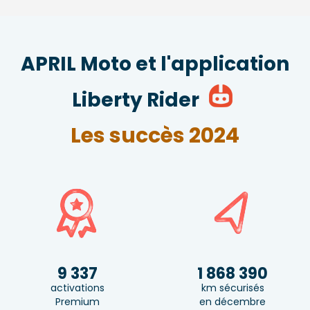
APRIL Moto et l'application
Liberty Rider
Les succès 2024
9 337
1 868 390
activations
km sécurisés
Premium
en décembre