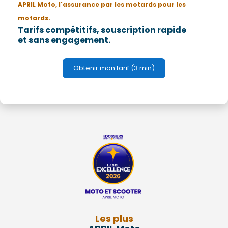
APRIL Moto, l'assurance par les motards pour les
motards.
Tarifs compétitifs, souscription rapide
et sans engagement.
Obtenir mon tarif (3 min)
Les plus