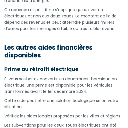
d’économie d’énergie.
Ce nouveau dispositif ne s’applique qu’aux voitures
électriques et non aux deux-roues. Le montant de l’aide
dépend des revenus et peut atteindre plusieurs milliers
d’euros pour les ménages à faible ou très faible revenu.
Les autres aides financières
disponibles
Prime au rétrofit électrique
Si vous souhaitez convertir un deux-roues thermique en
électrique, une prime est disponible pour les véhicules
transformés avant le 1er décembre 2024.
Cette aide peut être une solution écologique selon votre
situation.
Vérifiez les aides locales proposées par les villes et régions.
Les subventions pour les deux-roues électriques ont été