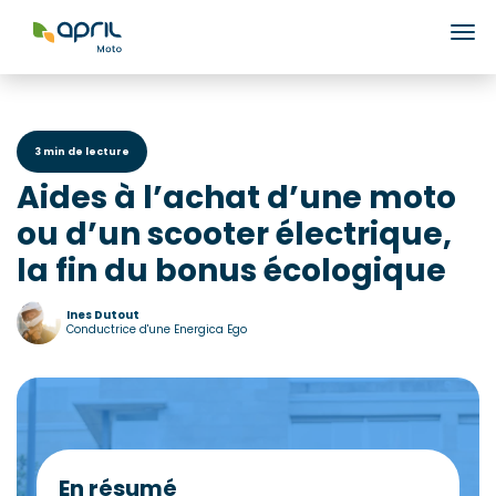
Ouv
3 min de lecture
Aides à l’achat d’une moto
ou d’un scooter électrique,
la fin du bonus écologique
Ines Dutout
Conductrice d'une Energica Ego
En résumé