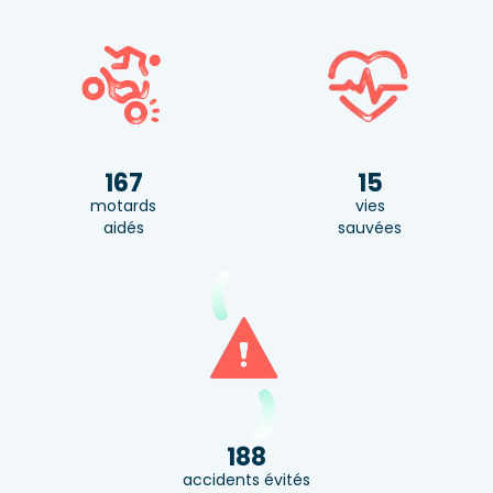
167
15
motards
vies
aidés
sauvées
188
accidents évités