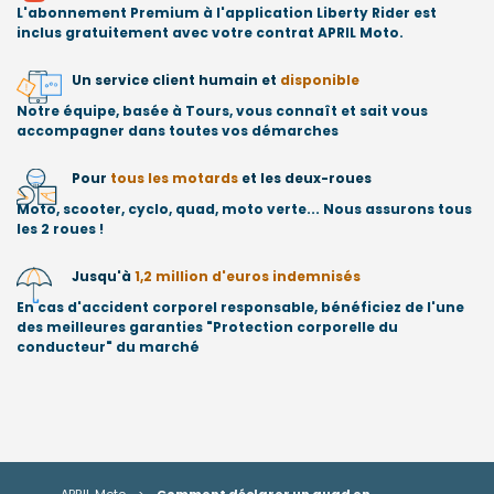
L'abonnement Premium à l'application Liberty Rider est
inclus gratuitement avec votre contrat APRIL Moto.
Un service client humain et
disponible
Notre équipe, basée à Tours, vous connaît et sait vous
accompagner dans toutes vos démarches
Pour
tous les motards
et les deux-roues
Moto, scooter, cyclo, quad, moto verte... Nous assurons tous
les 2 roues !
Jusqu'à
1,2 million d'euros indemnisés
En cas d'accident corporel responsable, bénéficiez de l'une
des meilleures garanties "Protection corporelle du
conducteur" du marché
APRIL Moto
>
Comment déclarer un quad en