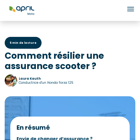
Ouv
6 min de lecture
Comment résilier une
assurance scooter ?
Laura Kauth
Conductrice d'un Honda Forza 125
En résumé
Envie de changer d’assurance ?