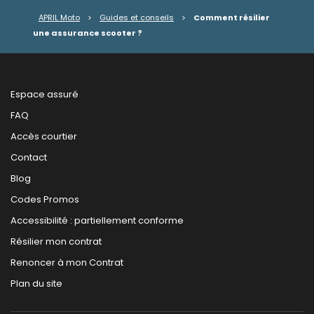
APRIL Moto
>
Guides et conseils
>
Comment résilier
une assurance scooter ?
Espace assuré
FAQ
Accès courtier
Contact
Blog
Codes Promos
Accessibilité : partiellement conforme
Résilier mon contrat
Renoncer à mon Contrat
Plan du site