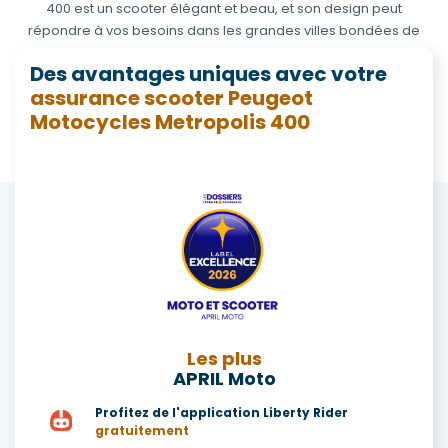
400 est un scooter élégant et beau, et son design peut
répondre à vos besoins dans les grandes villes bondées de
monde. Son gain de couple à bas régime et sa technologie LFE
Des avantages uniques avec votre
permettent une conduite assurée, plus agréable, moins
assurance scooter Peugeot
bruyante et plus économe pour la plus grande satisfaction de
Motocycles Metropolis 400
celles et ceux qui veulent sortir en ville en s’insérant facilement
dans la circulation.
Les plus
APRIL Moto
Profitez de l'application Liberty Rider
gratuitement