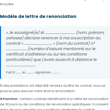
écoulée.
Modèle de lettre de renonciation
« Je soussigné(e) M. ........................................ (nom, prénom,
adresse) déclare renoncer à ma souscription au
contrat « ...................................... » (nom du contrat) n°
............................ (numéro d'assuré mentionné sur le
certificat d'adhésion ou sur les conditions
particulières) que j'avais souscrit à distance le
........................................
Fait à ……… le ……….… signature .............
Si des prestations ont déjà été versées au titre du contrat, vous ne
pourrez plus exercer votre droit à renonciation.
Attention :
certains contrats bénéficient d'un délai de renonciation
de 30 jours ou de conditions de renonciation spécifiques. Il convient
donc de vous reporter aux conditions générales du contrat.