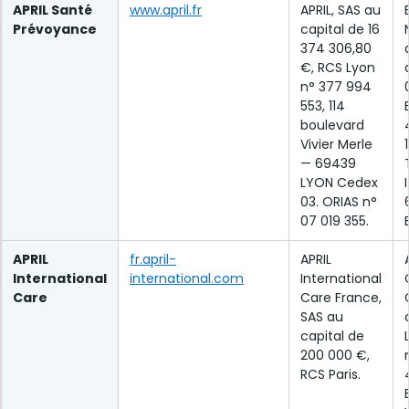
APRIL Santé
www.april.fr
APRIL, SAS au
Prévoyance
capital de 16
374 306,80
€, RCS Lyon
n° 377 994
553, 114
boulevard
Vivier Merle
— 69439
LYON Cedex
03. ORIAS n°
07 019 355.
APRIL
fr.april-
APRIL
International
international.com
International
Care
Care France,
SAS au
capital de
200 000 €,
RCS Paris.