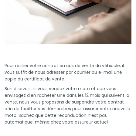
Votre relevé de sinistres d’assurance moto
Les procédures possibles pour résilier votre assurance
moto
Les obligations du motard après la résiliation de son
assurance moto
Pour résilier votre contrat en cas de vente du véhicule, il
Pourquoi résilier son assurance moto ?
vous suffit de nous adresser par courrier ou e-mail une
copie du certificat de vente.
Décès du propriétaire du véhicule assuré : comment
Bon à savoir : si vous vendez votre moto et que vous
fonctionne la résiliation ?
envisagez d’en racheter une dans les 12 mois qui suivent la
vente, nous vous proposons de suspendre votre contrat
Résiliation de contrat : les pièces justificatives
afin de faciliter vos démarches pour assurer votre nouvelle
moto. Sachez que cette reconduction n’est pas
automatique, même chez votre assureur actuel.