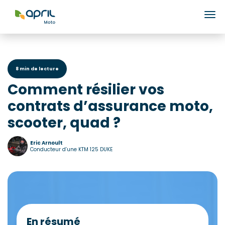
Ouv
8 min de lecture
Comment résilier vos
contrats d’assurance moto,
scooter, quad ?
Eric Arnoult
Conducteur d’une KTM 125 DUKE
En résumé